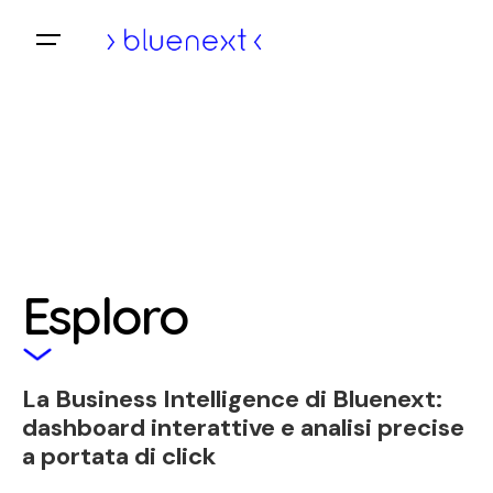
Vai
al
Home
contenuto
Esploro
La Business Intelligence di Bluenext:
dashboard interattive e analisi precise
a portata di click