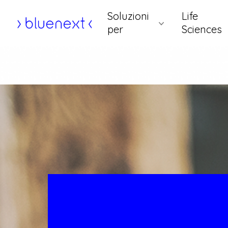
Vai
Soluzioni
Life
al
Home
/
Assistenza
per
Sciences
contenuto