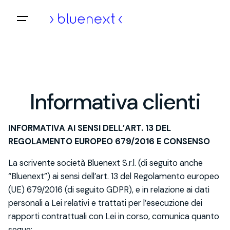
Vai
al
Home
/
Informativa clienti
contenuto
Informativa clienti
INFORMATIVA AI SENSI DELL’ART. 13 DEL
REGOLAMENTO EUROPEO 679/2016 E CONSENSO
La scrivente società Bluenext S.r.l. (di seguito anche
“Bluenext”) ai sensi dell’art. 13 del Regolamento europeo
(UE) 679/2016 (di seguito GDPR), e in relazione ai dati
personali a Lei relativi e trattati per l’esecuzione dei
rapporti contrattuali con Lei in corso, comunica quanto
segue: