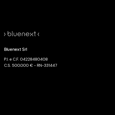
Bluenext Srl
P.I. e C.F. 04228480408
C.S. 500.000 € - RN-331447