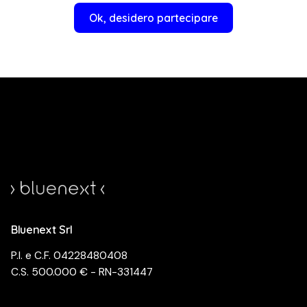
Ok, desidero partecipare
Bluenext Srl
P.I. e C.F. 04228480408
C.S. 500.000 € - RN-331447