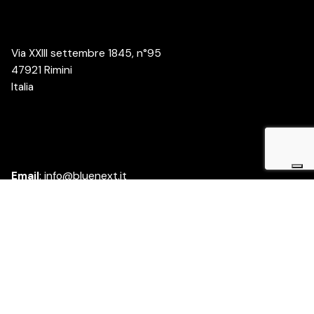
Via XXIII settembre 1845, n°95
47921 Rimini
Italia
Email
:
info@bluenext.it
Azienda
Chi siamo
Lavora con noi