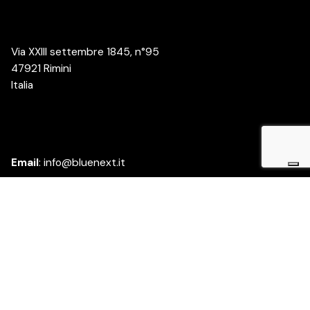
Via XXIII settembre 1845, n°95
47921 Rimini
Italia
Email
:
info@bluenext.it
Azienda
Chi siamo
Lavora con noi
Diventa partner