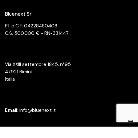
Bluenext Srl
P.I. e C.F. 04228480408
C.S. 500.000 € - RN-331447
Via XXIII settembre 1845, n°95
47921 Rimini
Italia
Email
:
info@bluenext.it