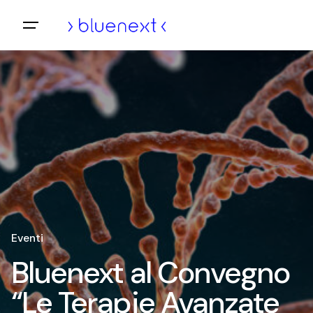
Vai
al
contenuto
Eventi
Bluenext al Convegno
“Le Terapie Avanzate