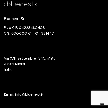
Bluenext Srl
P.I. e C.F. 04228480408
C.S. 500.000 € - RN-331447
Via XXIII settembre 1845, n°95
47921 Rimini
Italia
Email
:
info@bluenext.it