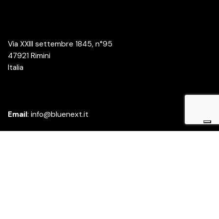
Via XXIII settembre 1845, n°95
47921 Rimini
Italia
Email
:
info@bluenext.it
Azienda
Chi siamo
Lavora con noi
Diventa partner
Whistleblowing