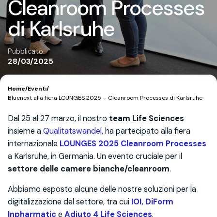
Cleanroom Processes
di Karlsruhe
Pubblicato
28/03/2025
Home
/
Eventi
/
Bluenext alla fiera LOUNGES 2025 – Cleanroom Processes di Karlsruhe
Dal 25 al 27 marzo, il nostro
team Life Sciences
insieme a
Qualitätswandel
, ha partecipato alla fiera
internazionale
LOUNGES 2025 Cleanroom Processes
a Karlsruhe, in Germania. Un evento cruciale per il
settore delle camere bianche/cleanroom
.
Abbiamo esposto alcune delle nostre soluzioni per la
digitalizzazione del settore, tra cui
IOI, DiForm
Inpharmatic
e
Adiuto 4 Life Sciences
.