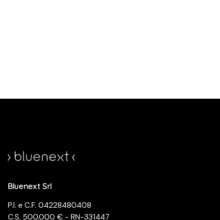
Bluenext Srl
P.I. e C.F. 04228480408
C.S. 500.000 € - RN-331447