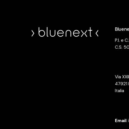
Bluene
P.I. e
C.S. 5
Via XX
47921 
Italia
Email
: