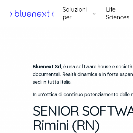
Vai
Soluzioni
Life
al
Home
per
Sciences
contenuto
Bluenext Srl
,
è una software house e società di 
documentali. Realtà dinamica e in forte espansi
sedi in tutta Italia.
In un’ottica di continuo potenziamento delle no
SENIOR SOFTWARE
Rimini (RN)