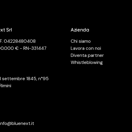
xt Srl
Azienda
 C.F. 04228480408
Chi siamo
00.000 € - RN-331447
Lavora con noi
Diventa partner
Whistleblowing
III settembre 1845, n°95
Rimini
info@bluenext.it