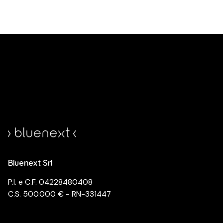
Bluenext Srl
P.I. e C.F. 04228480408
C.S. 500.000 € - RN-331447