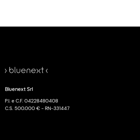
Bluenext Srl
P.I. e C.F. 04228480408
C.S. 500.000 € - RN-331447