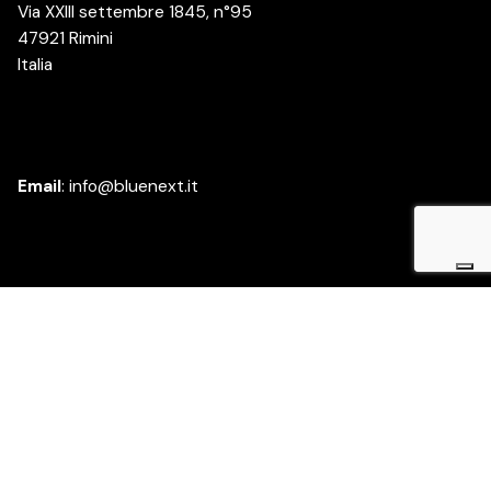
Via XXIII settembre 1845, n°95
47921 Rimini
Italia
Email
:
info@bluenext.it
Azienda
Chi siamo
Lavora con noi
Diventa partner
Whistleblowing